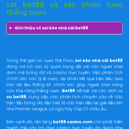
cái bet88
và các chiến lược
thắng cược
Giới thiệu về
soi kèo nhà cái bet88
Khái quát về
soi kèo nhà cái bet88
Trong thế giới cá cược thể thao,
soi kèo nhà cái bet88
đóng vai trò cực kỳ quan trọng đối với các người chơi
đam mê bóng đá và casino trực tuyến. Việc phân tích
chính xác các tỷ lệ cược, dự đoán kết quả trận đấu dựa
trên dữ liệu thống kê chính xác giúp người chơi nâng
cao khả năng thắng cược.
Bet88
nổi bật với các dịch vụ
cu bet88
, cung cấp các phân tích chuyên sâu về các
trận đấu bóng đá, đặc biệt là các trận đấu tại giải đấu lớn
như Premier League, La Liga, hay Cúp C1 châu Âu.
Bên cạnh đó, nền tảng
bet88 casino.com
còn phát triển
mạnh mẽ các trò chơi casino trực tuyến đa dạng như