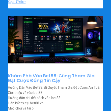
Đọc Thêm
Khám Phá Vào Bet88: Cổng Tham Gia
Đặt Cược Đáng Tin Cậy
Hướng Dẫn Vào Bet88: Bí Quyết Tham Gia Đặt Cược An Toàn
Giới thiệu về vào bet88
Hướng dẫn chi tiết cách vào bet88
Liên kết tới tại bet88 vn
Mẹo chơi và tai b