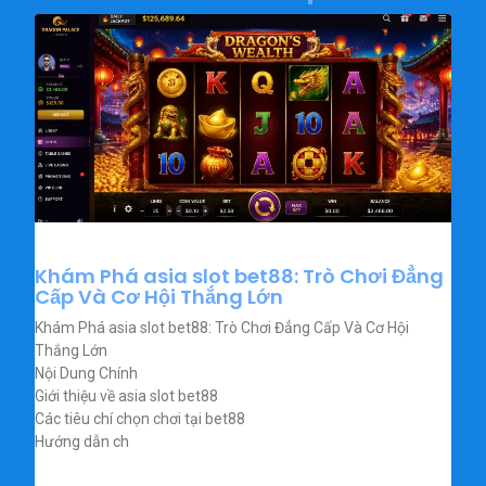
Khám Phá asia slot bet88: Trò Chơi Đẳng
Cấp Và Cơ Hội Thắng Lớn
Khám Phá asia slot bet88: Trò Chơi Đẳng Cấp Và Cơ Hội
Thắng Lớn
Nội Dung Chính
Giới thiệu về asia slot bet88
Các tiêu chí chọn chơi tại bet88
Hướng dẫn ch